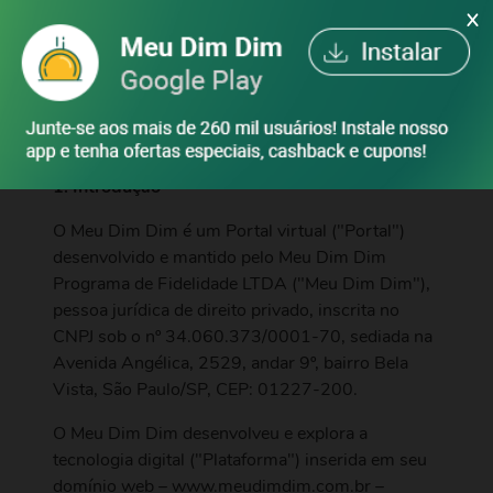
X
ENTRAR
1. Introdução
O Meu Dim Dim é um Portal virtual ("Portal")
desenvolvido e mantido pelo Meu Dim Dim
Programa de Fidelidade LTDA ("Meu Dim Dim"),
pessoa jurídica de direito privado, inscrita no
CNPJ sob o nº 34.060.373/0001-70, sediada na
Avenida Angélica, 2529, andar 9º, bairro Bela
Vista, São Paulo/SP, CEP: 01227-200.
O Meu Dim Dim desenvolveu e explora a
tecnologia digital ("Plataforma") inserida em seu
domínio web – www.meudimdim.com.br –