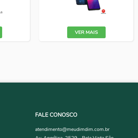
VER MAIS
FALE CONOSCO
atendimento@meudimdim.com.br