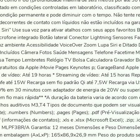
icado como IP68 (profundidade máxima de seis metros por até 
 testado em condições controladas em laboratório, classificado
 condição permanente e pode diminuir com o tempo. Não tente r
correntes de contato com líquidos não estão incluídos na gara
í, Siri” Use sua voz para ativar atalhos com seus apps favorito
icrofone integrado Botão lateral Conector Lightning Sensores F
 ambiente Acessibilidade VoiceOver Zoom Lupa Siri e Ditado Di
Incluídos Câmera Fotos Saúde Mensagens Telefone Facetime Mai
asa Tempo Lembretes Relógio TV Bolsa Calculadora Gravador 
gratuitos da Apple iMovie Pages Keynotes p; GarageBand Apple
de vídeo: Até 19 horas * Streaming de vídeo: Até 15 horas Rep
gSafe até 15W Recarga sem fio padrão Qi até 7,5W Recarga via
50% em 30 minutos com adaptador de energia de 20W ou super
m fio mais rápida** *A duração da bateria varia de acordo com 
os auditivos M3,T4 Tipos de documento que podem ser visualizado
ote); .numbers (Numbers); .pages (Pages); .pdf (Pré-Visualização
.vcf (informações de contatos); .xls e .xlsx (Microsoft Excel); .zi
: MLPF3BR/A Garantia: 12 meses Dimensões e Peso Dimensõe
 embalagem (AxLxP): 165x86,9x26,9 mm Peso do produto se