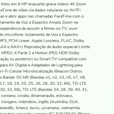
a fotos em 8 MP enquanto grava vídeos 4K Zoom
Time de vídeo via dados celulares ou Wi?Fi
icas e abrir apps nas chamadas FaceTime com o
solamento de Voz e Espectro Amplo Zoom na
eriência de assistir a filmes ou TV, ouvir
o microfone: Isolamento de Voz e Espectro
P3, PCM Linear, Apple Lossless, FLAC, Dolby
, AAX e AAX+) Reprodução de áudio espacial Limite
4, MPEG-4 Parte 2 e Motion JPEG HDR Dolby
ração ou posterior) ou Smart TV compatível com
para AV Digital e Adaptador de Lightning para
-Fi Celular Microlocalização iBeacon Outros
o Banda: 5G NR (Bandas n1, n2, n3, n5, n7, n8,
17, 18, 19, 20, 25, 26, 28, 30, 32, 66), TD-LTE
, 30, 32, 66), TD-LTE (Bandas 34, 38, 39, 40, 41,
, coreano, croata, dinamarquês, eslovaco,
, húngaro, indonésio, inglês (Austrália, EUA,
ilandês, tcheco, turco, ucraniano, vietnamita