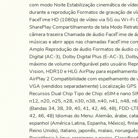
com modo Noite Estabilização cinemática de víd
durante a reprodução Formatos de gravação de v
FaceTime HD (1080p) de vídeo via 5G ou Wi-Fi Co
SharePlay Compartilhamento de tela Modo Retrat
câmera traseira Chamada de áudio FaceTime de áu
músicas e abrir apps nas chamadas FaceTime com
Amplo Reprodução de áudio Formatos de áudio c
Digital (AC-3), Dolby Digital Plus (E-AC-3), Dol
máximo de volume configurável pelo usuário Re
Vision, HDR10 e HLG AirPlay para espelhamento e
AirPlay 2 Compatibilidade com espelhamento de ví
VGA (vendidos separadamente) Localização GPS i
Recursos Dual Chip Tipo de Chip: eSIM e nano SI
n12, n20, n25, n28, n30, n38, n40, n41, n48, n66
(Bandas 34, 38, 39, 40, 41, 42, 46, 48), FDD-LTE 
42, 46, 48) Idiomas do Menu: Alemão, árabe, catal
espanhol (América Latina, Espanha, México), finlan
Reino Unido), italiano, japonês, malaio, norueguês