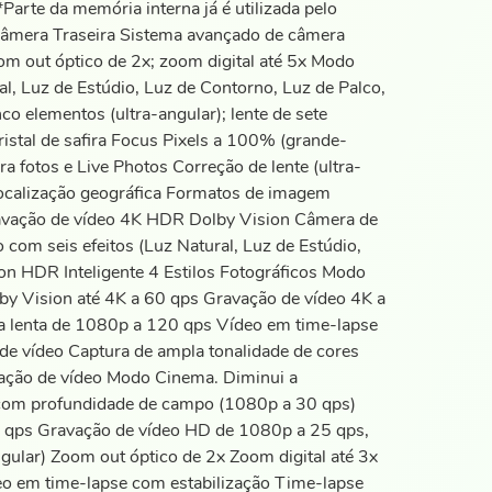
rte da memória interna já é utilizada pelo
Câmera Traseira Sistema avançado de câmera
om out óptico de 2x; zoom digital até 5x Modo
l, Luz de Estúdio, Luz de Contorno, Luz de Palco,
o elementos (ultra-angular); lente de sete
istal de safira Focus Pixels a 100% (grande-
a fotos e Live Photos Correção de lente (ultra-
ocalização geográfica Formatos de imagem
avação de vídeo 4K HDR Dolby Vision Câmera de
om seis efeitos (Luz Natural, Luz de Estúdio,
n HDR Inteligente 4 Estilos Fotográficos Modo
y Vision até 4K a 60 qps Gravação de vídeo 4K a
a lenta de 1080p a 120 qps Vídeo em time-lapse
de vídeo Captura de ampla tonalidade de cores
vação de vídeo Modo Cinema. Diminui a
 com profundidade de campo (1080p a 30 qps)
0 qps Gravação de vídeo HD de 1080p a 25 qps,
ular) Zoom out óptico de 2x Zoom digital até 3x
o em time-lapse com estabilização Time-lapse