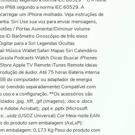
30 minutos) segundo a norma IEC 60529* *O iPhone
 como IP68 segundo a norma IEC 60529. A
ecarregar um iPhone molhado. Veja instruções de
ntia. Siri Use sua voz para enviar mensagens,
s Botões / Portas Aumentar/Diminuir volume
ace ID Barômetro Giroscópio de três eixos
gitar para a Siri Legendas Ocultas
l Música Wallet Safari Mapas Siri Calendário
Bússola Podcasts Watch Dicas Buscar iPhones
 Store Apple TV Remote iTunes Remote Ideias
rodução de áudio: Até 75 horas Bateria interna
 USB do computador ou adaptador de energia
ior (vendido separadamente) Compatível com
o uso e a configuração. **Os acessórios são
s .jpg, .tiff, .gif (imagens); .doc e .docx
 e Adobe Acrobat); .ppt e .pptx (Microsoft
p; .ics; .usdz (USDZ Universal) Cor Meia-noite EAN
s do produto sem embalagem (AxLxP):
m embalagem: 0,173 Kg Peso do produto com