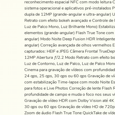
reconhecimento espacial NFC com modo leitura Ca
sistema operacional e aplicativos pré-instalad
dupla de 12MP (grande-angular e ultra-angular) U
Retrato com efeito bokeh avançado e Controle de P
Luz de Palco Mono, Luz Brilhante Mono) Estabiliz
elementos (grande-angular) Flash True Tone com s
angular) Modo Noite Deep Fusion HDR Inteligente 4
angular) Correção avançada de olhos vermelhos 
capturados: HEIF e JPEG Câmera Frontal TrueDe
12MP Abertura ƒ/2.2 Modo Retrato com efeito boke
Luz de Contorno, Luz de Palco, Luz de Palco Mon
Cinema para gravação de vídeos com profundidad
24 qps, 25 qps, 30 qps ou 60 qps Gravação de v
com estabilização Time-lapse com modo Noite Est
para fotos e Live Photos Correção de lente Flas
profundidade de campo e muda o foco nos seus 
Gravação de vídeo HDR com Dolby Vision até 4K 
30 qps ou 60 qps Gravação de vídeo HD de 720p a
Zoom de áudio Flash True Tone QuickTake de víd