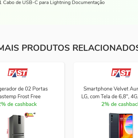
01 Cabo de USB-C para Lightning Documentação
MAIS PRODUTOS RELACIONADO
gerador de 02 Portas
Smartphone Velvet Aur
astemp Frost Free
LG, com Tela de 6,8", 4
2% de cashback
Câmera Tripla 48 MP +
2% de cashbac
MP