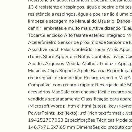
Resistência à água, respingos e poeira. Classif
13 é resistente a respingos, água e poeira e foi
resistência a respingos, água e poeira não é uma
limpeza e secagem no Manual do Usuário. Danos de
definir lembretes e muito mais Ative dizendo “E a
Tocar/Silencioso Alto falante estéreo integrado M
Acelerômetro Sensor de proximidade Sensor de luz
AssistiveTouch Falar Conteúdo Tocar Atrás Apps 
iTunes Store App Store Notas Contatos Livros C
Ajustes Arquivos Medida Atalhos Traduzir Apps 
Musicais Clips Suporte Apple Bateria Reprodução 
recarregável de íon de lítio Recarga sem fio Ma
Compatível com recarga rápida: Recarga de até 
acessórios MagSafe com encaixe fácil e recarga se
vendidos separadamente Classificação para aparelh
(Microsoft Word); .htm e .html (sites); .key (Keyn
PowerPoint); .txt (texto); .rtf (rich text format); 
194252707050 Especificações Técnicas Modelo
146,7x71,5x7,65 mm Dimensões do produto com