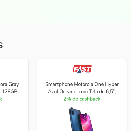
S
ora Gray
Smartphone Motorola One Hyper
G, 128GB e
Azul Oceano, com Tela de 6,5”,
 8 MP + 5
k
4G, 128 GB e Câmera Dupla de
2% de cashback
64MP + 8MP