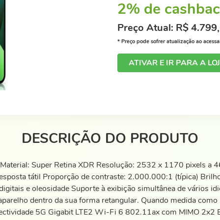
2% de cashbac
Preço Atual: R$ 4.799
* Preço pode sofrer atualização ao acessar 
ATIVAR E IR PARA A LO
DESCRIÇÃO DO PRODUTO
Material: Super Retina XDR Resolução: 2532 x 1170 pixels a 4
osta tátil Proporção de contraste: 2.000.000:1 (típica) Brilho
igitais e oleosidade Suporte à exibição simultânea de vários id
aparelho dentro da sua forma retangular. Quando medida como u
onectividade 5G Gigabit LTE2 Wi-Fi 6 802.11ax com MIMO 2x2 Bl