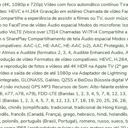
eo (4K, 1080p e 720p) Vídeo com foco automático contínuo Tir
ídeo: HEVC e H.264 Gravação em estéreo Chamada de vídeo Face
mpartilhe a experiência de assistir a filmes ou TV, ouvir mús
o no FaceTime de vídeo Áudio espacial Modos do microfone: I
dio VoLTE (Voice over LTE)4 Chamadas Wi?Fi4 Compartilhe a exp
 o SharePlay Compartilhamento de tela Áudio espacial Modos d
ompatíveis: AAC-LC, HE-AAC, HE-AAC (v2), AAC Protegido, M
by Atmos e Audible (formatos 2, 3, 4, Audible Enhanced Audio
produção de vídeo Formatos de vídeo compatíveis: HEVC, H.26
 reprodução de fotos e vídeos até 4K HDR na Apple TV (2ª ge
deo e saída de vídeo de até 1080p via Adaptador de Lightning 
ntegrado, GLONASS, Galileo, QZSS e BeiDou Bússola digital Wi
M (não incluso) GPS MP3 Recursos de Som: Alto-falante estére
, n77, n78, n79), FDD-LTE (Bandas 1, 2, 3, 4, 5, 7, 8, 12, 13, 
(Bandas 1, 2, 3, 4, 5, 7, 8, 12, 13, 17, 18, 19, 20, 25, 26, 28
ão, chinês (simplificado, tradicional, tradicional de Hong Kong)
dês, francês (Canadá, França), grego, hebraico, hindi, holandês
, polonês, português (Brasil, Portugal), romeno, russo, sueco, ta