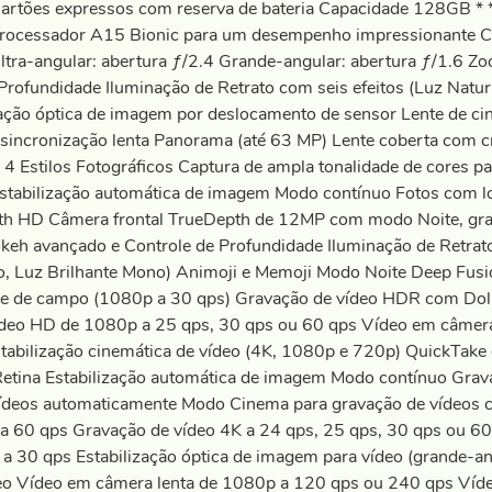
rtões expressos com reserva de bateria Capacidade 128GB * *Pa
os Processador A15 Bionic para um desempenho impressionante 
ltra-angular: abertura ƒ/2.4 Grande-angular: abertura ƒ/1.6 Zo
rofundidade Iluminação de Retrato com seis efeitos (Luz Natura
ação óptica de imagem por deslocamento de sensor Lente de cinc
incronização lenta Panorama (até 63 MP) Lente coberta com cr
 Estilos Fotográficos Captura de ampla tonalidade de cores par
Estabilização automática de imagem Modo contínuo Fotos com l
pth HD Câmera frontal TrueDepth de 12MP com modo Noite, gr
h avançado e Controle de Profundidade Iluminação de Retrato c
o, Luz Brilhante Mono) Animoji e Memoji Modo Noite Deep Fusio
e de campo (1080p a 30 qps) Gravação de vídeo HDR com Dolb
ídeo HD de 1080p a 25 qps, 30 qps ou 60 qps Vídeo em câmer
abilização cinemática de vídeo (4K, 1080p e 720p) QuickTake 
h Retina Estabilização automática de imagem Modo contínuo Gra
vídeos automaticamente Modo Cinema para gravação de vídeos
a 60 qps Gravação de vídeo 4K a 24 qps, 25 qps, 30 qps ou 6
 30 qps Estabilização óptica de imagem para vídeo (grande-ang
eo Vídeo em câmera lenta de 1080p a 120 qps ou 240 qps Víde